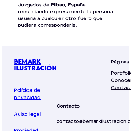
Juzgados de
Bilbao
,
España
renunciando expresamente la persona
usuaria a cualquier otro fuero que
pudiera corresponderle.
bemark
Páginas
ilustración
Portfoli
Conóc
Contac
Política de
privacidad
Contacto
Aviso legal
contacto@bemarkilustracion.
Propiedad