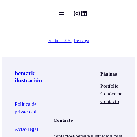
Saltar
Instagram
LinkedIn
al
contenido
Portfolio 2026
Descarga
bemark
Páginas
ilustración
Portfolio
Conóceme
Contacto
Política de
privacidad
Contacto
Aviso legal
contacto@bemarkilustracion.com