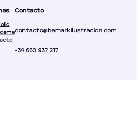
nas
Contacto
olio
contacto@bemarkilustracion.com
óceme
acto
+34 660 937 217