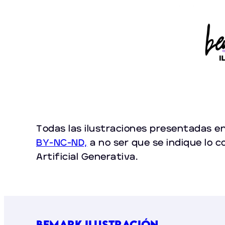
Saltar
al
contenido
Todas las ilustraciones presentadas en
BY-NC-ND,
a no ser que se indique lo c
Artificial Generativa.
bemark ilustración