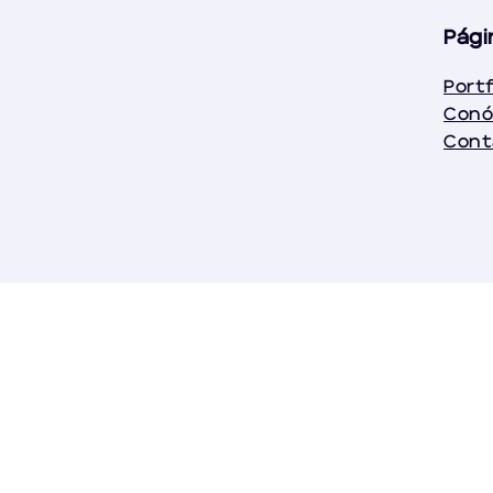
Pági
Portf
Con
Cont